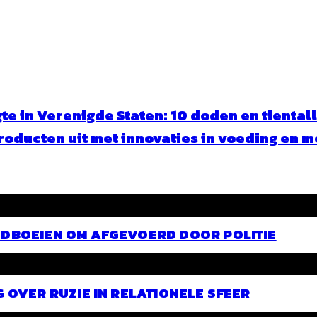
gte in Verenigde Staten: 10 doden en tienta
oducten uit met innovaties in voeding en m
NDBOEIEN OM AFGEVOERD DOOR POLITIE
G OVER RUZIE IN RELATIONELE SFEER