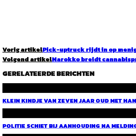
Vorig artikel
Pick-uptruck rijdt in op meni
Volgend artikel
Marokko breidt cannabispr
GERELATEERDE BERICHTEN
KLEIN KINDJE VAN ZEVEN JAAR OUD MET HA
POLITIE SCHIET BIJ AANHOUDING NA MELDIN