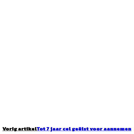
Vorig artikel
Tot 7 jaar cel geëist voor aannemen