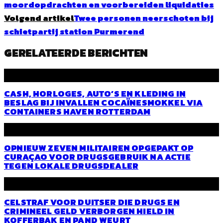
moordopdrachten en voorbereiden liquidaties
Volgend artikel
Twee personen neerschoten bij
schietpartij station Purmerend
GERELATEERDE BERICHTEN
CASH, HORLOGES, AUTO’S EN KLEDING IN
BESLAG BIJ INVALLEN COCAÏNESMOKKEL VIA
CONTAINERS HAVEN ROTTERDAM
OPNIEUW ZEVEN MILITAIREN OPGEPAKT OP
CURAÇAO VOOR DRUGSGEBRUIK NA ACTIE
TEGEN LOKALE DRUGSDEALER
CELSTRAF VOOR DUITSER DIE DRUGS EN
CRIMINEEL GELD VERBORGEN HIELD IN
KOFFERBAK EN PAND WEURT