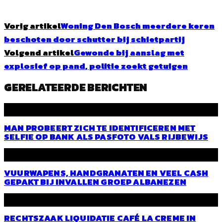
Vorig artikel
Woning Den Bosch meerdere keren
beschoten door schutter bij schietpartij
Volgend artikel
Gewonde bij aanslag met
explosief op pand, politie zoekt getuigen
GERELATEERDE BERICHTEN
MAN PROBEERT ZICH TE IDENTIFICEREN MET
SELFIE OP BANK ALS PASFOTO VALS RIJBEWIJS
VUURWAPENS, HANDGRANATEN EN VEEL CASH
GEPAKT BIJ INVALLEN GROEP ALBANEZEN
RECHTSZAAK LIQUIDATIE CAFÉ LA CREME IN