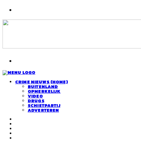
CRIME NIEUWS (HOME)
BUITENLAND
OPMERKELIJK
VIDEO
DRUGS
SCHIETPARTIJ
ADVERTEREN