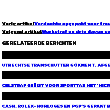
Vorig artikel
Verdachte opgepakt voor fra
Volgend artikel
Werkstraf en drie dagen ce
GERELATEERDE BERICHTEN
UTRECHTSE TRAMSCHUTTER GÖKMEN T. AFG
CELSTRAF GEËIST VOOR SPORTTAS MET ‘MICR
CASH, ROLEX-HORLOGES EN PGP’S GEPAKT 