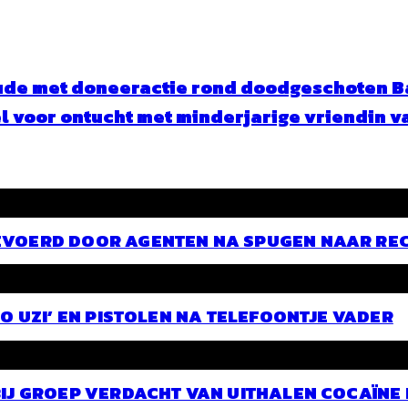
ude met doneeractie rond doodgeschoten B
l voor ontucht met minderjarige vriendin v
EVOERD DOOR AGENTEN NA SPUGEN NAAR RE
O UZI’ EN PISTOLEN NA TELEFOONTJE VADER
BIJ GROEP VERDACHT VAN UITHALEN COCAÏNE